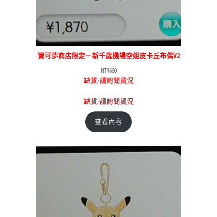
寶可夢商店限定－新千歲機場空姐皮卡丘布偶V2
NT$
680
缺貨/請詢問貨況
缺貨/請詢問貨況
查看內容