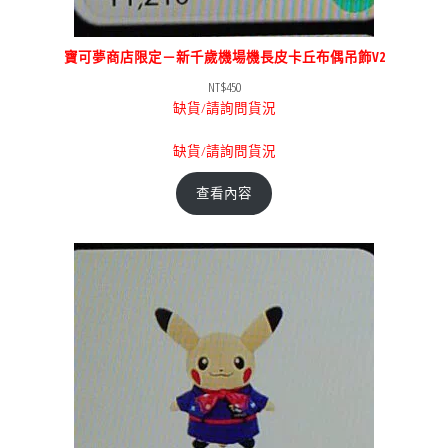
寶可夢商店限定－新千歲機場機長皮卡丘布偶吊飾V2
NT$
450
缺貨/請詢問貨況
缺貨/請詢問貨況
查看內容