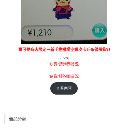
寶可夢商店限定－新千歲機場空姐皮卡丘布偶吊飾V2
NT$
450
缺貨/請詢問貨況
缺貨/請詢問貨況
查看內容
商品分類