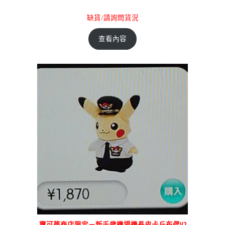
缺貨/請詢問貨況
查看內容
寶可夢商店限定－新千歲機場機長皮卡丘布偶V2