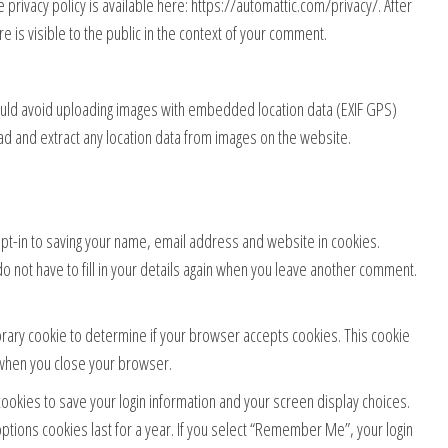
ce privacy policy is available here: https://automattic.com/privacy/. After
e is visible to the public in the context of your comment.
ould avoid uploading images with embedded location data (EXIF GPS)
ad and extract any location data from images on the website.
pt-in to saving your name, email address and website in cookies.
o not have to fill in your details again when you leave another comment.
mporary cookie to determine if your browser accepts cookies. This cookie
 when you close your browser.
cookies to save your login information and your screen display choices.
options cookies last for a year. If you select “Remember Me”, your login