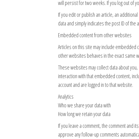
will persist for two weeks. If you log out of 
If you edit or publish an article, an addition
data and simply indicates the post ID of the ar
Embedded content from other websites
Articles on this site may include embedded c
other websites behaves in the exact same way
These websites may collect data about you, 
interaction with that embedded content, incl
account and are logged in to that website.
Analytics
Who we share your data with
How long we retain your data
If you leave a comment, the comment and its 
approve any follow-up comments automatical