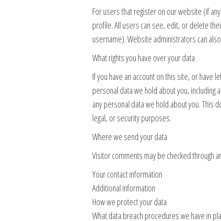
For users that register on our website (if an
profile. All users can see, edit, or delete th
username). Website administrators can also 
What rights you have over your data
If you have an account on this site, or have 
personal data we hold about you, including a
any personal data we hold about you. This do
legal, or security purposes.
Where we send your data
Visitor comments may be checked through a
Your contact information
Additional information
How we protect your data
What data breach procedures we have in pl