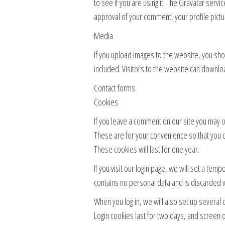
to see if you are using it. The Gravatar servi
approval of your comment, your profile pictur
Media
If you upload images to the website, you sh
included. Visitors to the website can downlo
Contact forms
Cookies
If you leave a comment on our site you may o
These are for your convenience so that you d
These cookies will last for one year.
If you visit our login page, we will set a te
contains no personal data and is discarded
When you log in, we will also set up several 
Login cookies last for two days, and screen 