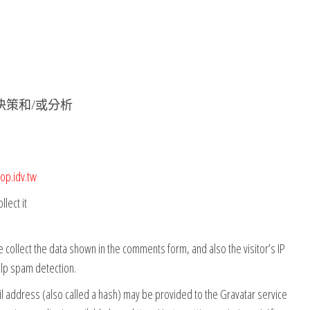
決策和/或分析
op.idv.tw
lect it
collect the data shown in the comments form, and also the visitor’s IP
elp spam detection.
l address (also called a hash) may be provided to the Gravatar service