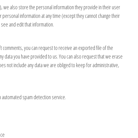
y), we also store the personal information they provide in their user
eir personal information at any time (except they cannot change their
see and edit that information.
left comments, you can request to receive an exported file of the
ny data you have provided to us. You can also request that we erase
es not include any data we are obliged to keep for administrative,
n automated spam detection service.
ace