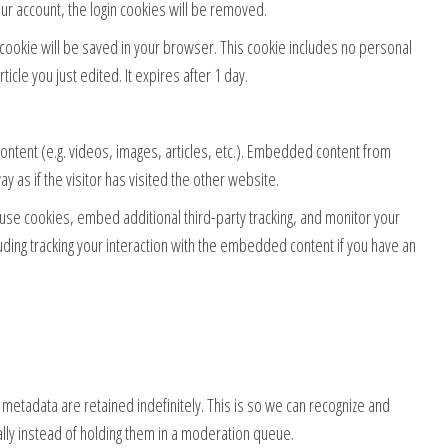
your account, the login cookies will be removed.
al cookie will be saved in your browser. This cookie includes no personal
ticle you just edited. It expires after 1 day.
ontent (e.g. videos, images, articles, etc.). Embedded content from
 as if the visitor has visited the other website.
use cookies, embed additional third-party tracking, and monitor your
uding tracking your interaction with the embedded content if you have an
metadata are retained indefinitely. This is so we can recognize and
ly instead of holding them in a moderation queue.