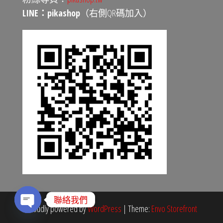
LINE：pikashop
（右側QR碼加入）
聯絡我們
Proudly powered by
WordPress
|
Theme:
Envo Storefront
O