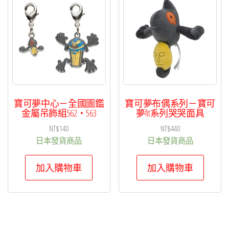
項
目
排
序
寶可夢中心－全國圖鑑
寶可夢布偶系列－寶可
金屬吊飾組562・563
夢fit系列哭哭面具
NT$
140
NT$
440
日本發貨商品
日本發貨商品
加入購物車
加入購物車