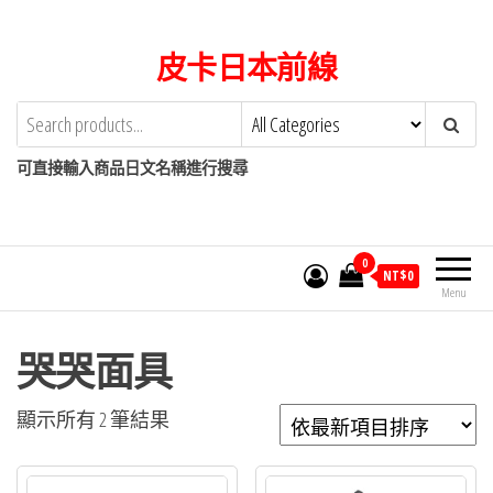
Skip
to
皮卡日本前線
the
content
可直接輸入商品日文名稱進行搜尋
0
NT$
0
Menu
哭哭面具
依
顯示所有 2 筆結果
最
新