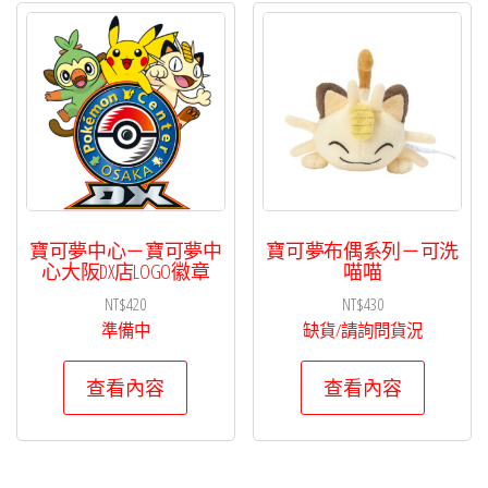
寶可夢中心－寶可夢中
寶可夢布偶系列－可洗
心大阪DX店LOGO徽章
喵喵
NT$
420
NT$
430
準備中
缺貨/請詢問貨況
查看內容
查看內容