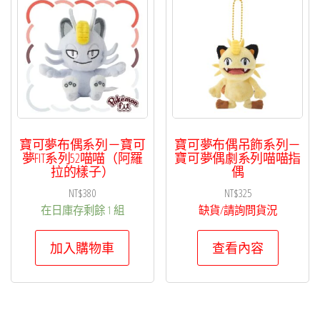
項
目
排
序
寶可夢布偶系列－寶可
寶可夢布偶吊飾系列－
夢FIT系列52喵喵（阿羅
寶可夢偶劇系列喵喵指
拉的樣子）
偶
NT$
380
NT$
325
在日庫存剩餘 1 組
缺貨/請詢問貨況
加入購物車
查看內容