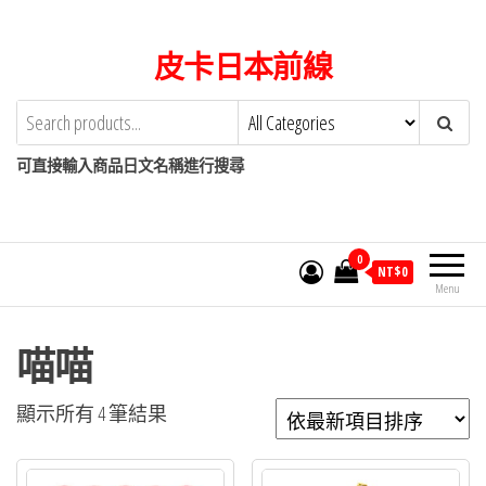
Skip
to
皮卡日本前線
the
content
可直接輸入商品日文名稱進行搜尋
0
NT$
0
Menu
喵喵
依
顯示所有 4 筆結果
最
新