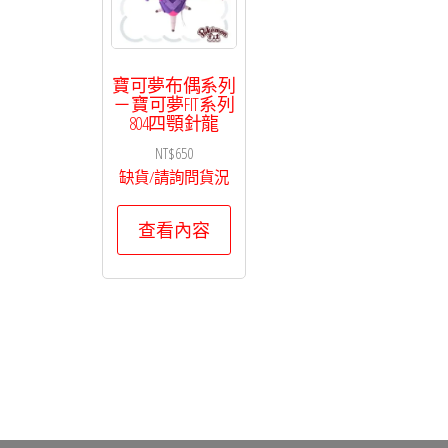
寶可夢布偶系列
－寶可夢FIT系列
804四顎針龍
NT$
650
缺貨/請詢問貨況
查看內容