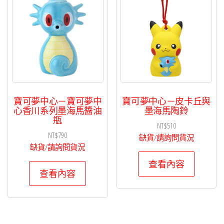
項
目
排
序
寶可夢中心－寶可夢中
寶可夢中心－皮卡丘與
心香川系列墨海馬醬油
墨海馬陶鈴
瓶
NT$
510
NT$
790
缺貨/請詢問貨況
缺貨/請詢問貨況
查看內容
查看內容