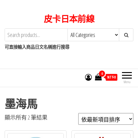
Skip
to
皮卡日本前線
the
content
可直接輸入商品日文名稱進行搜尋
0
NT$
0
Menu
墨海馬
依
顯示所有 2 筆結果
最
新