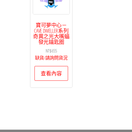
寶可夢中心－
CAVE DWELLER系列
奇異之光大嘴蝠
發光鑰匙圈
NT$
655
缺貨/請詢問貨況
查看內容