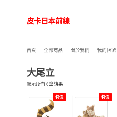
Skip
to
the
皮卡日本前線
content
首頁
全部商品
關於我們
我的帳號
大尾立
依
顯示所有 6 筆結果
最
特價
特價
新
項
目