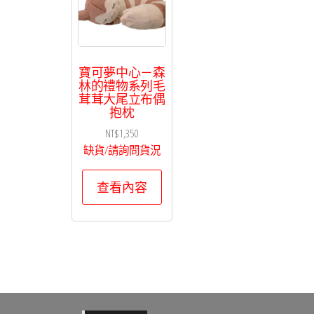
寶可夢中心－森
林的禮物系列毛
茸茸大尾立布偶
抱枕
NT$
1,350
缺貨/請詢問貨況
查看內容