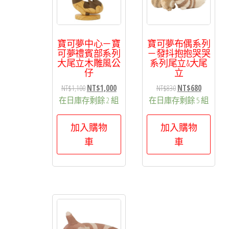
排
序
寶可夢中心－寶
寶可夢布偶系列
可夢禮賓部系列
－發抖抱抱哭哭
大尾立木雕風公
系列尾立&大尾
仔
立
原
目
原
目
NT$
1,100
NT$
1,000
NT$
830
NT$
680
始
前
始
前
在日庫存剩餘 2 組
在日庫存剩餘 5 組
價
價
價
價
格：
格：
格：
格：
加入購物
加入購物
NT$1,100。
NT$1,000。
NT$830。
NT$680。
車
車