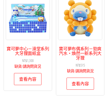
項
目
排
序
寶可夢中心－澡堂系列
寶可夢布偶系列－勁爽
大牙狸面紙盒
汽水・煥然一新系列大
牙狸
NT$
1,300
NT$
515
缺貨/請詢問貨況
缺貨/請詢問貨況
查看內容
查看內容