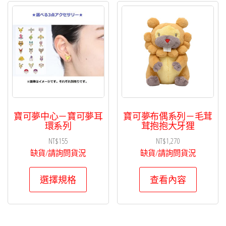
寶可夢中心－寶可夢耳
寶可夢布偶系列－毛茸
環系列
茸抱抱大牙狸
NT$
155
NT$
1,270
缺貨/請詢問貨況
缺貨/請詢問貨況
此
選擇規格
查看內容
產
品
有