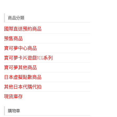
多
種
款
商品分類
式。
國際直送預約商品
可
在
預售商品
產
寶可夢中心商品
品
寶可夢卡片遊戲TCG系列
頁
面
寶可夢其他商品
選
日本虛擬點數商品
擇
其他日本代購代拍
選
項
現貨庫存
購物車