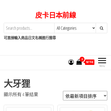
Skip
to
皮卡日本前線
the
content
可直接輸入商品日文名稱進行搜尋
0
NT$
0
Menu
大牙狸
依
顯示所有 4 筆結果
最
新