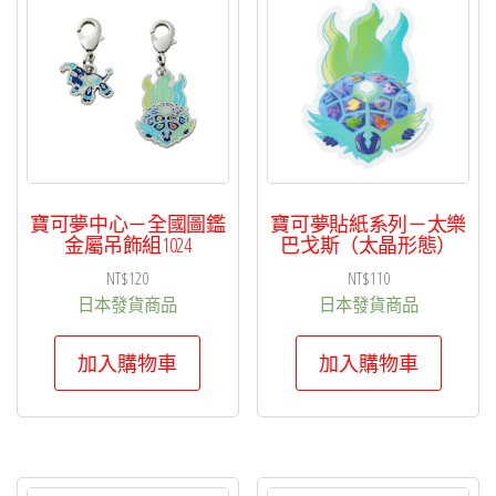
項
目
排
序
寶可夢中心－全國圖鑑
寶可夢貼紙系列－太樂
金屬吊飾組1024
巴戈斯（太晶形態）
NT$
120
NT$
110
日本發貨商品
日本發貨商品
加入購物車
加入購物車