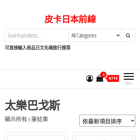
Skip
to
皮卡日本前線
the
content
可直接輸入商品日文名稱進行搜尋
0
NT$
0
Menu
太樂巴戈斯
依
顯示所有 6 筆結果
最
新