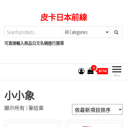
Skip
to
皮卡日本前線
the
content
可直接輸入商品日文名稱進行搜尋
0
NT$
0
Menu
小小象
依
顯示所有 3 筆結果
最
新