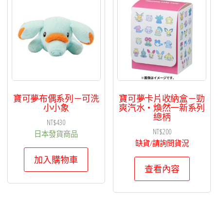
項
目
排
序
寶可夢布偶系列－可洗
寶可夢卡片收納盒－勁
小小象
爽汽水・煥然一新系列
總柄
NT$
430
NT$
200
日本發貨商品
缺貨/請詢問貨況
加入購物車
查看內容