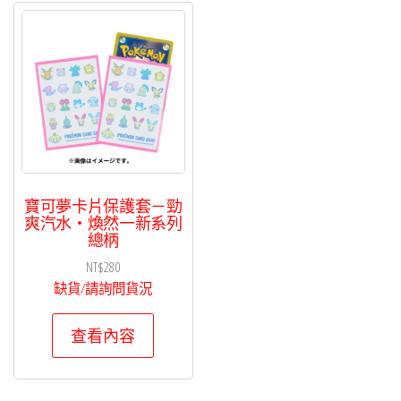
寶可夢卡片保護套－勁
爽汽水・煥然一新系列
總柄
NT$
280
缺貨/請詢問貨況
查看內容