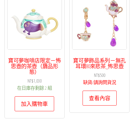
項
目
排
序
寶可夢咖啡店限定－怖
寶可夢飾品系列－無孔
思壺的茶壺（贗品形
耳環80來悲茶_怖思壺
態）
NT$
500
NT$
1,030
缺貨/請詢問貨況
在日庫存剩餘 2 組
查看內容
加入購物車