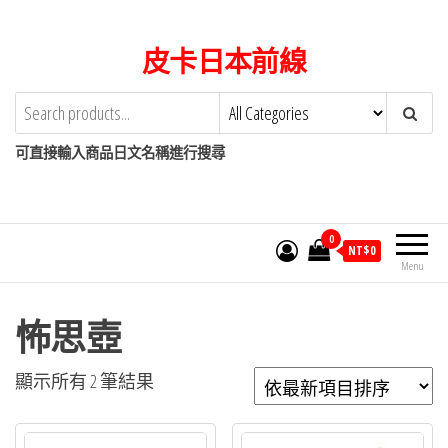
Skip
to
皮卡日本前線
the
content
可直接輸入商品日文名稱進行搜尋
0
NT$
0
Menu
怖思壺
依
顯示所有 2 筆結果
最
新