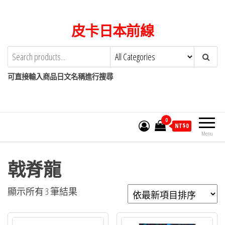
Skip
to
皮卡日本前線
the
content
可直接輸入商品日文名稱進行搜尋
0
NT$
0
Menu
戟脊龍
依
顯示所有 3 筆結果
最
新