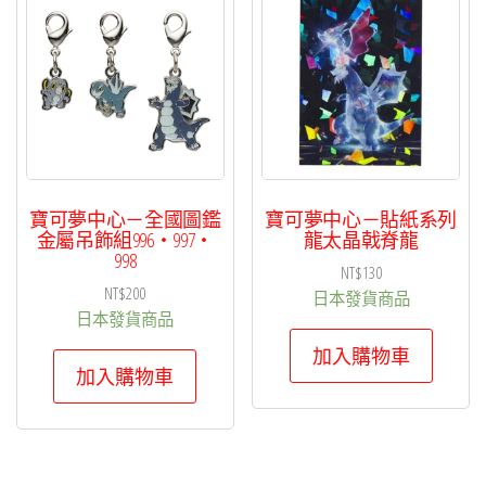
項
目
排
序
寶可夢中心－全國圖鑑
寶可夢中心－貼紙系列
金屬吊飾組996・997・
龍太晶戟脊龍
998
NT$
130
NT$
200
日本發貨商品
日本發貨商品
加入購物車
加入購物車