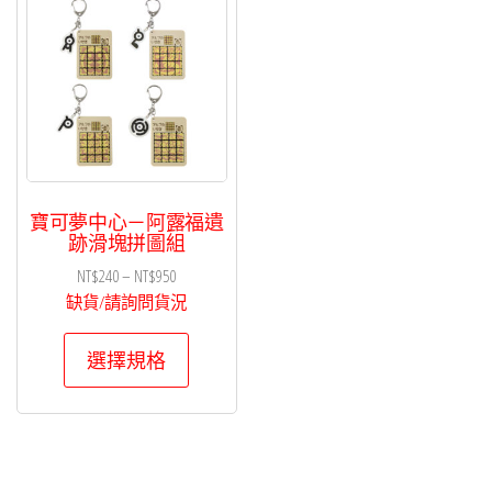
寶可夢中心－阿露福遺
跡滑塊拼圖組
價
NT$
240
–
NT$
950
格
缺貨/請詢問貨況
範
此
圍：
選擇規格
產
NT$240
品
到
有
NT$950
多