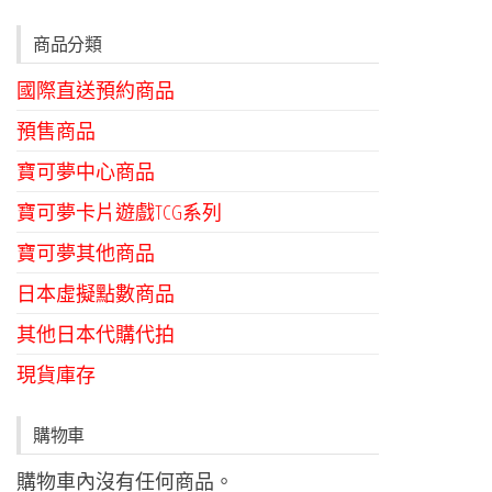
種
款
商品分類
式。
國際直送預約商品
可
在
預售商品
產
寶可夢中心商品
品
寶可夢卡片遊戲TCG系列
頁
面
寶可夢其他商品
選
日本虛擬點數商品
擇
其他日本代購代拍
選
項
現貨庫存
購物車
購物車內沒有任何商品。