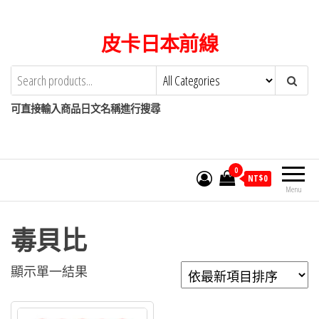
Skip
to
皮卡日本前線
the
content
可直接輸入商品日文名稱進行搜尋
0
NT$
0
Menu
毒貝比
顯示單一結果