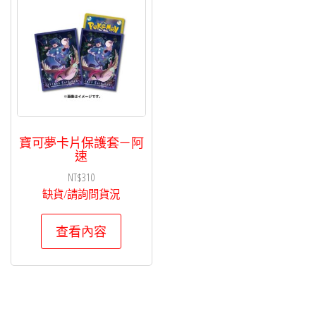
寶可夢卡片保護套－阿
速
NT$
310
缺貨/請詢問貨況
查看內容