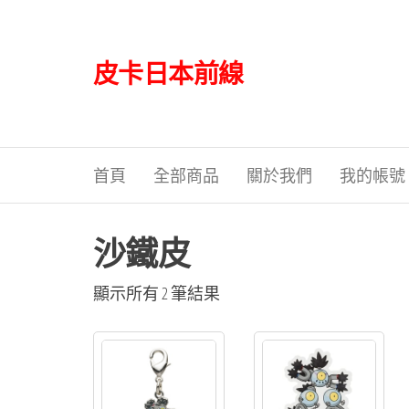
Skip
to
the
皮卡日本前線
content
首頁
全部商品
關於我們
我的帳號
沙鐵皮
依
顯示所有 2 筆結果
最
新
項
目