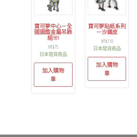
排
序
寶可夢中心－全
寶可夢貼紙系列
國圖鑑金屬吊飾
－沙鐵皮
組989
NT$
110
NT$
75
日本發貨商品
日本發貨商品
加入購物
加入購物
車
車