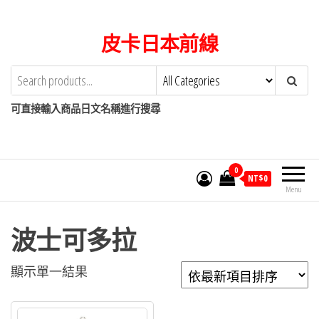
Skip
to
皮卡日本前線
the
content
可直接輸入商品日文名稱進行搜尋
0
NT$
0
Menu
波士可多拉
顯示單一結果