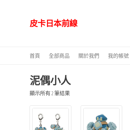
Skip
to
the
皮卡日本前線
content
首頁
全部商品
關於我們
我的帳號
泥偶小人
依
顯示所有 2 筆結果
最
新
項
目