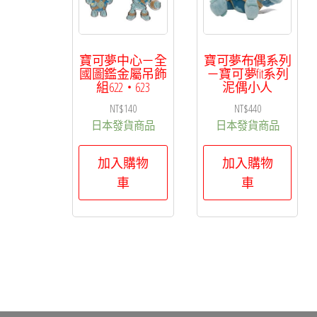
排
序
寶可夢中心－全
寶可夢布偶系列
國圖鑑金屬吊飾
－寶可夢fit系列
組622・623
泥偶小人
NT$
140
NT$
440
日本發貨商品
日本發貨商品
加入購物
加入購物
車
車