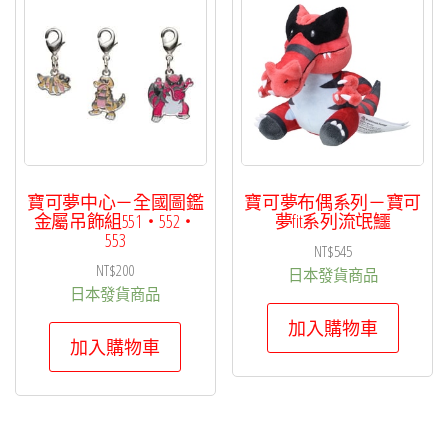
項
目
排
序
寶可夢中心－全國圖鑑
寶可夢布偶系列－寶可
金屬吊飾組551・552・
夢fit系列流氓鱷
553
NT$
545
NT$
200
日本發貨商品
日本發貨商品
加入購物車
加入購物車