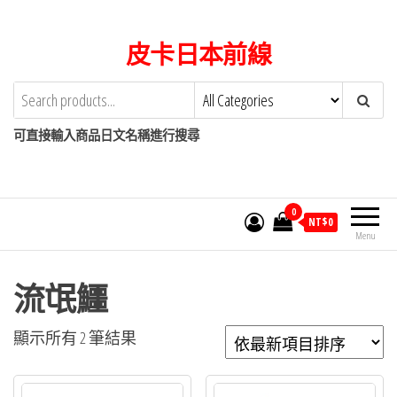
Skip
to
皮卡日本前線
the
content
可直接輸入商品日文名稱進行搜尋
0
NT$
0
Menu
流氓鱷
依
顯示所有 2 筆結果
最
新