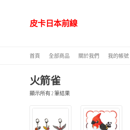
Skip
to
the
皮卡日本前線
content
首頁
全部商品
關於我們
我的帳號
火箭雀
依
顯示所有 2 筆結果
最
新
項
目