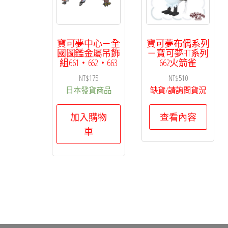
排
序
寶可夢中心－全
寶可夢布偶系列
國圖鑑金屬吊飾
－寶可夢FIT系列
組661・662・663
662火箭雀
NT$
175
NT$
510
日本發貨商品
缺貨/請詢問貨況
加入購物
查看內容
車