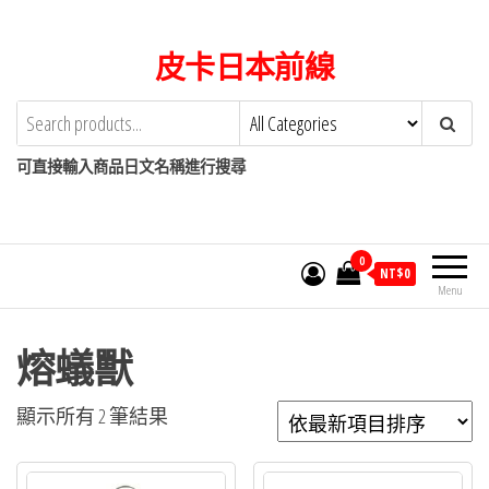
Skip
to
皮卡日本前線
the
content
可直接輸入商品日文名稱進行搜尋
0
NT$
0
Menu
熔蟻獸
依
顯示所有 2 筆結果
最
新