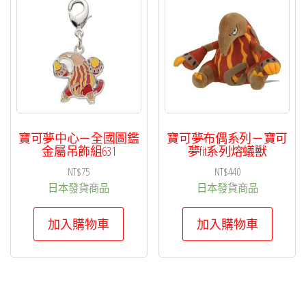
項
目
排
序
寶可夢中心－全國圖鑑
寶可夢布偶系列－寶可
金屬吊飾組631
夢fit系列熔蟻獸
NT$
75
NT$
440
日本發貨商品
日本發貨商品
加入購物車
加入購物車