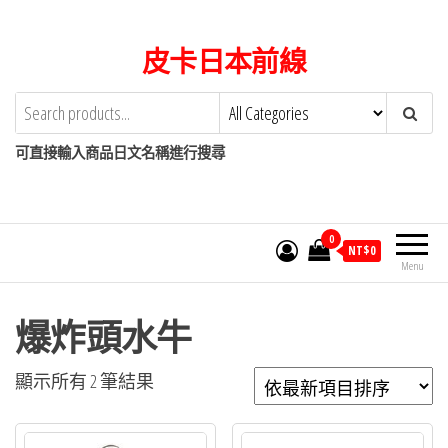
Skip
to
皮卡日本前線
the
content
可直接輸入商品日文名稱進行搜尋
0
NT$
0
Menu
爆炸頭水牛
依
顯示所有 2 筆結果
最
新