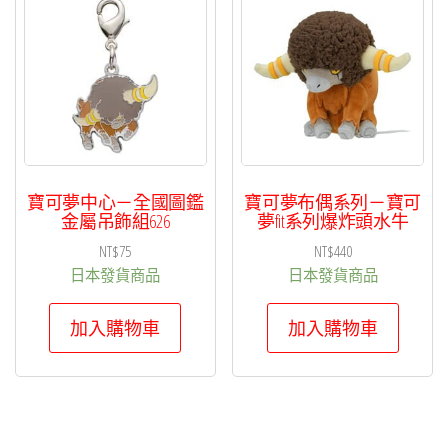
項
目
排
序
寶可夢中心－全國圖鑑
寶可夢布偶系列－寶可
金屬吊飾組626
夢fit系列爆炸頭水牛
NT$
75
NT$
440
日本發貨商品
日本發貨商品
加入購物車
加入購物車