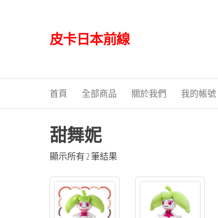
Skip
to
the
皮卡日本前線
content
首頁
全部商品
關於我們
我的帳號
甜舞妮
依
顯示所有 2 筆結果
最
新
項
目