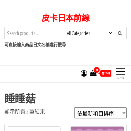
Skip
to
皮卡日本前線
the
content
可直接輸入商品日文名稱進行搜尋
0
NT$
0
Menu
睡睡菇
依
顯示所有 2 筆結果
最
新