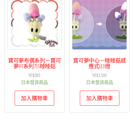
項
目
排
序
寶可夢布偶系列－寶可
寶可夢中心－睡睡菇感
夢FIT系列755睡睡菇
應式LED燈
NT$
380
NT$
3,500
日本發貨商品
日本發貨商品
加入購物車
加入購物車