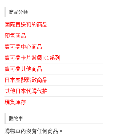
種
款
商品分類
式。
國際直送預約商品
可
在
預售商品
產
寶可夢中心商品
品
寶可夢卡片遊戲TCG系列
頁
面
寶可夢其他商品
選
日本虛擬點數商品
擇
其他日本代購代拍
選
項
現貨庫存
購物車
購物車內沒有任何商品。