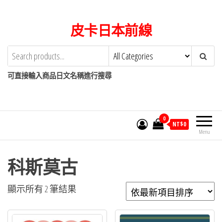
Skip
to
皮卡日本前線
the
content
可直接輸入商品日文名稱進行搜尋
0
NT$
0
Menu
科斯莫古
依
顯示所有 2 筆結果
最
新