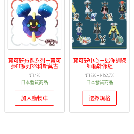
項
目
排
序
寶可夢布偶系列－寶可
寶可夢中心－迷你訓練
夢FIT系列789科斯莫古
師軀幹像組
價
NT$
470
NT$
330
–
NT$
2,700
格
日本發貨商品
日本發貨商品
範
此
圍：
加入購物車
選擇規格
產
NT$330
品
到
有
NT$2,700
多