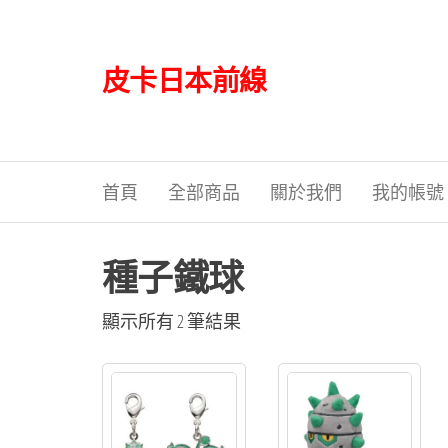
Skip
to
the
皮卡日本前線
content
首頁
全部商品
關於我們
我的帳號
種子鐵球
依
顯示所有 2 筆結果
最
新
項
目