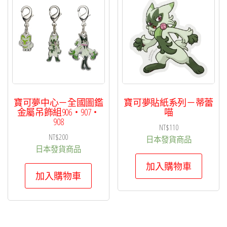
項
目
排
序
寶可夢中心－全國圖鑑
寶可夢貼紙系列－蒂蕾
金屬吊飾組906・907・
喵
908
NT$
110
NT$
200
日本發貨商品
日本發貨商品
加入購物車
加入購物車