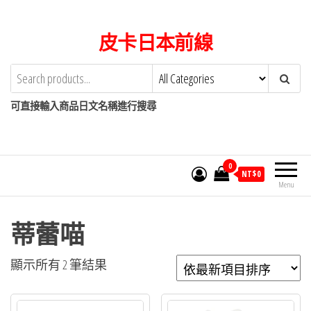
Skip
to
皮卡日本前線
the
content
可直接輸入商品日文名稱進行搜尋
0
NT$
0
Menu
蒂蕾喵
依
顯示所有 2 筆結果
最
新