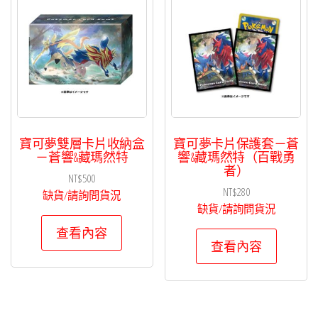
項
目
排
序
寶可夢雙層卡片收納盒
寶可夢卡片保護套－蒼
－蒼響&藏瑪然特
響&藏瑪然特（百戰勇
者）
NT$
500
NT$
280
缺貨/請詢問貨況
缺貨/請詢問貨況
查看內容
查看內容