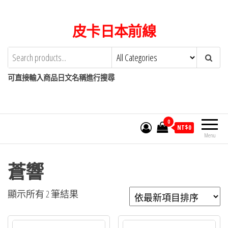
Skip
to
皮卡日本前線
the
content
可直接輸入商品日文名稱進行搜尋
0
NT$
0
Menu
蒼響
依
顯示所有 2 筆結果
最
新