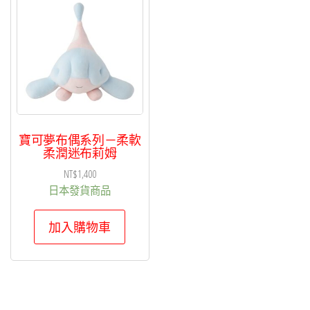
寶可夢布偶系列－柔軟
柔潤迷布莉姆
NT$
1,400
日本發貨商品
加入購物車