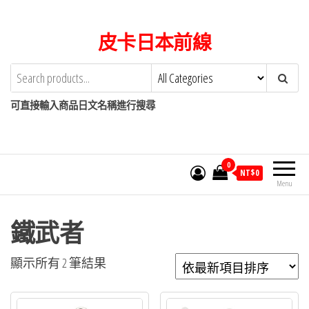
Skip
to
皮卡日本前線
the
content
可直接輸入商品日文名稱進行搜尋
0
NT$
0
Menu
鐵武者
依
顯示所有 2 筆結果
最
新