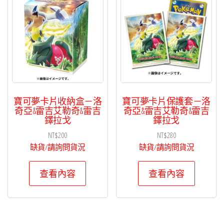
項
目
排
序
寶可夢卡片收納盒－洛
寶可夢卡片保護套－洛
奇亞&雷吉艾勒奇&雷吉
奇亞&雷吉艾勒奇&雷吉
鐸拉戈
鐸拉戈
NT$
200
NT$
280
缺貨/請詢問貨況
缺貨/請詢問貨況
查看內容
查看內容