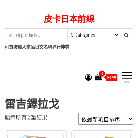
Skip
to
皮卡日本前線
the
content
可直接輸入商品日文名稱進行搜尋
0
NT$
0
Menu
雷吉鐸拉戈
依
顯示所有 2 筆結果
最
新