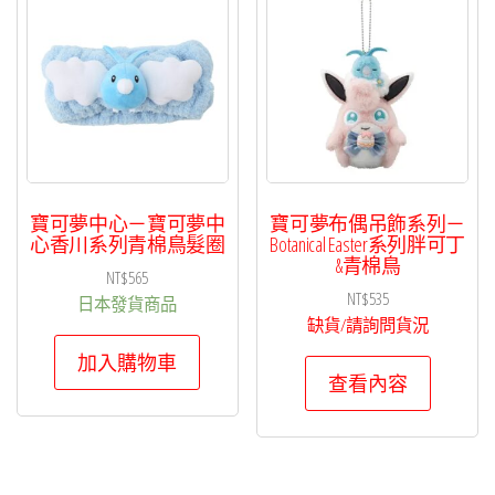
項
目
排
序
寶可夢中心－寶可夢中
寶可夢布偶吊飾系列－
心香川系列青棉鳥髮圈
Botanical Easter系列胖可丁
&青棉鳥
NT$
565
NT$
535
日本發貨商品
缺貨/請詢問貨況
加入購物車
查看內容