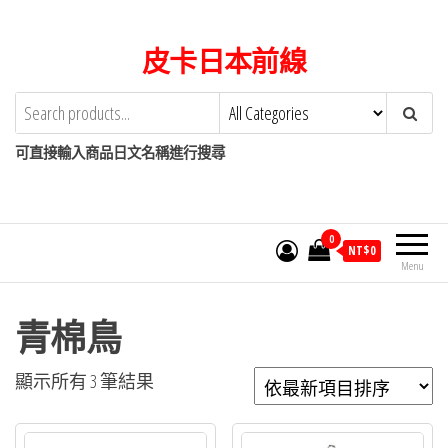
Skip
to
皮卡日本前線
the
content
可直接輸入商品日文名稱進行搜尋
0
NT$
0
Menu
青棉鳥
依
顯示所有 3 筆結果
最
新