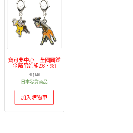
寶可夢中心－全國圖鑑
金屬吊飾組203・981
NT$
140
日本發貨商品
加入購物車