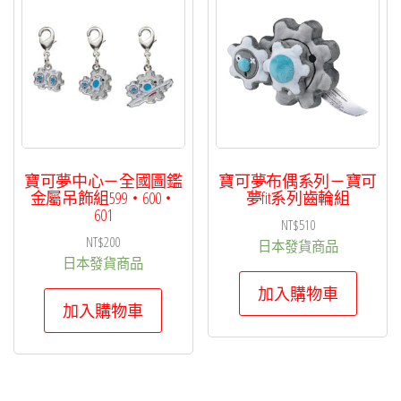
項
目
排
序
寶可夢中心－全國圖鑑
寶可夢布偶系列－寶可
金屬吊飾組599・600・
夢fit系列齒輪組
601
NT$
510
NT$
200
日本發貨商品
日本發貨商品
加入購物車
加入購物車