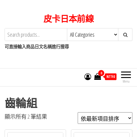
Skip
to
皮卡日本前線
the
content
可直接輸入商品日文名稱進行搜尋
0
NT$
0
Menu
齒輪組
依
顯示所有 2 筆結果
最
新