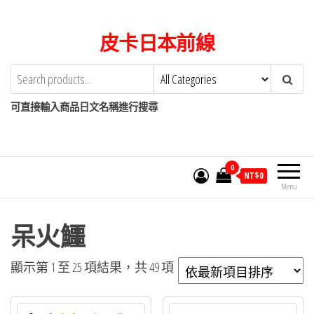
Skip
to
皮卡日本前線
the
content
可直接輸入商品日文名稱進行搜尋
0
NT$
0
Menu
呆火鱷
依
顯示第 1 至 25 項結果，共 49 項
最
新