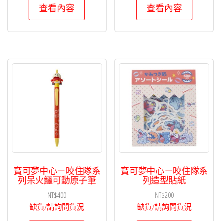
查看內容
查看內容
項
寶可夢中心－咬住隊系
寶可夢中心－咬住隊系
列呆火鱷可動原子筆
列造型貼紙
NT$
400
NT$
200
缺貨/請詢問貨況
缺貨/請詢問貨況