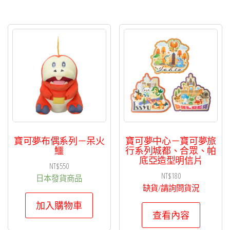
寶可夢布偶系列－呆火
寶可夢中心－寶可夢旅
鱷
行系列城都、合眾、帕
底亞造型明信片
NT$
550
NT$
180
日本發貨商品
缺貨/請詢問貨況
加入購物車
查看內容