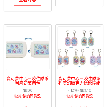
寶可夢中心－咬住隊系
寶可夢中心－咬住隊系
列魔幻萬用包
列魔幻壓克力鑰匙圈組
價
NT$
600
NT$
240
–
NT$
1,100
格
缺貨/請詢問貨況
缺貨/請詢問貨況
範
此