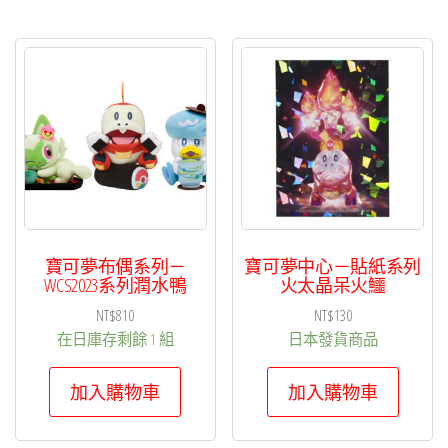
寶可夢布偶系列－
寶可夢中心－貼紙系列
WCS2023系列潤水鴨
火太晶呆火鱷
NT$
810
NT$
130
在日庫存剩餘 1 組
日本發貨商品
加入購物車
加入購物車