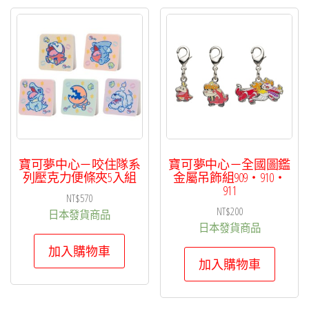
多
種
款
式。
可
在
產
品
頁
寶可夢中心－咬住隊系
寶可夢中心－全國圖鑑
面
列壓克力便條夾5入組
金屬吊飾組909・910・
911
選
NT$
570
NT$
200
擇
日本發貨商品
日本發貨商品
選
加入購物車
項
加入購物車