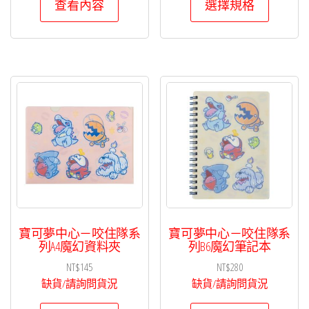
圍：
查看內容
選擇規格
產
NT$240
品
到
有
NT$1,100
多
種
款
式。
可
在
產
品
頁
寶可夢中心－咬住隊系
寶可夢中心－咬住隊系
面
列A4魔幻資料夾
列B6魔幻筆記本
選
NT$
145
NT$
280
擇
缺貨/請詢問貨況
缺貨/請詢問貨況
選