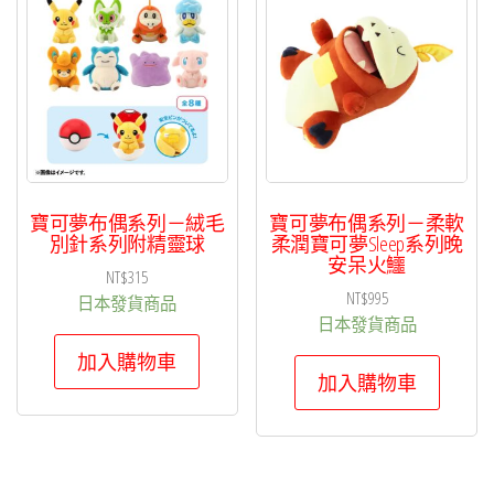
項
目
排
序
寶可夢布偶系列－絨毛
寶可夢布偶系列－柔軟
別針系列附精靈球
柔潤寶可夢Sleep系列晚
安呆火鱷
NT$
315
NT$
995
日本發貨商品
日本發貨商品
加入購物車
加入購物車