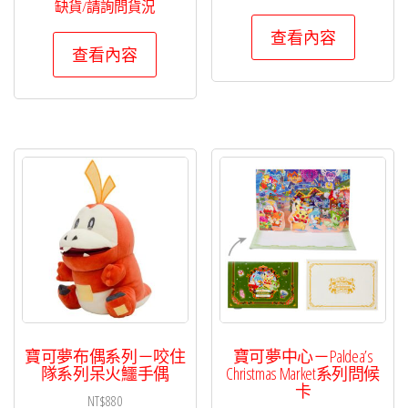
缺貨/請詢問貨況
查看內容
查看內容
寶可夢布偶系列－咬住
寶可夢中心－Paldea’s
隊系列呆火鱷手偶
Christmas Market系列問候
卡
NT$
880