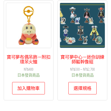
寶可夢布偶吊飾－附扣
寶可夢中心－迷你訓練
環呆火鱷
師軀幹像組
價
NT$
400
NT$
330
–
NT$
2,700
格
日本發貨商品
日本發貨商品
範
此
圍：
加入購物車
選擇規格
產
NT$330
品
到
有
NT$2,700