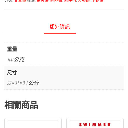
分類:
文具類
標籤:
呆火鱷
,
圓陸鯊
,
墓仔狗
,
大顎蟻
,
小鋸鱷
額外資訊
重量
100 公克
尺寸
22 × 31 × 0.1 公分
相關商品