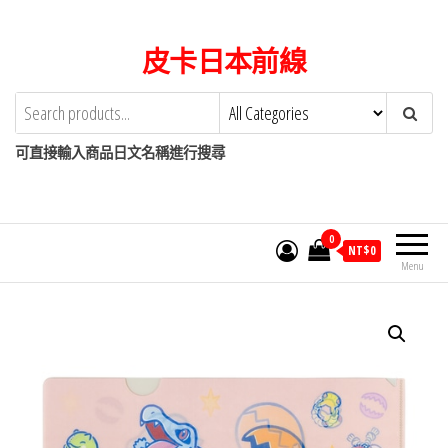
Skip
to
皮卡日本前線
the
content
可直接輸入商品日文名稱進行搜尋
0
NT$
0
Menu