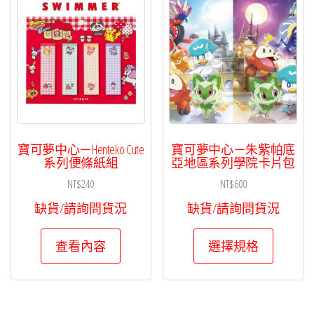
寶可夢中心－Henteko Cute
寶可夢中心－朱紫帕底
系列便條紙組
亞地區系列學院卡片包
NT$
240
NT$
600
缺貨/請詢問貨況
缺貨/請詢問貨況
此
查看內容
選擇規格
產
品
有
多