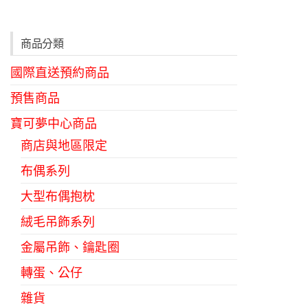
種
款
商品分類
式。
國際直送預約商品
可
在
預售商品
產
寶可夢中心商品
品
商店與地區限定
頁
布偶系列
面
選
大型布偶抱枕
擇
絨毛吊飾系列
選
金屬吊飾、鑰匙圈
項
轉蛋、公仔
雜貨