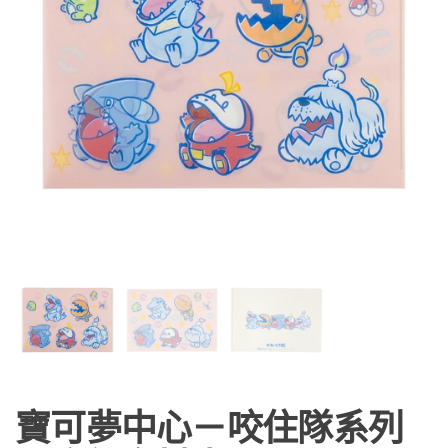
寶可夢中心－咬住隊系列