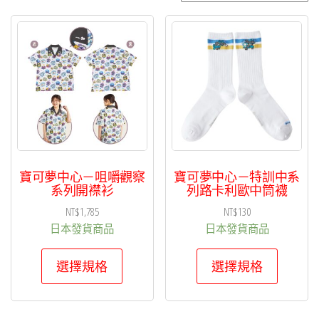
項
目
排
序
寶可夢中心－咀嚼觀察
寶可夢中心－特訓中系
系列開襟衫
列路卡利歐中筒襪
NT$
1,785
NT$
130
日本發貨商品
日本發貨商品
此
此
選擇規格
選擇規格
產
產
品
品
有
有