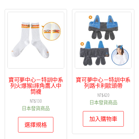
多
多
種
種
款
款
式。
式。
可
可
在
在
產
產
品
品
頁
頁
寶可夢中心－特訓中系
寶可夢中心－特訓中系
面
面
列火爆猴&摔角鷹人中
列路卡利歐頭帶
筒襪
選
選
NT$
420
NT$
130
擇
擇
日本發貨商品
日本發貨商品
選
選
加入購物車
此
項
項
選擇規格
產
品