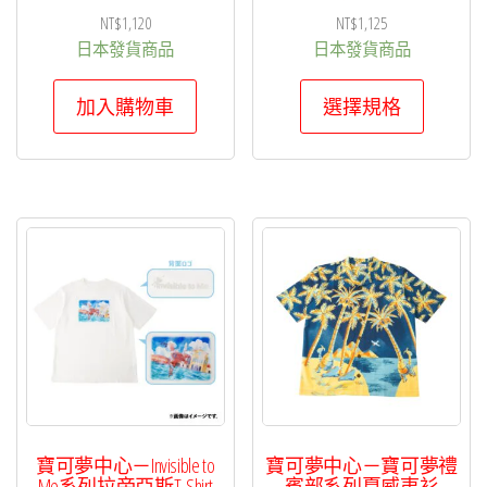
選
NT$
1,120
NT$
1,125
擇
日本發貨商品
日本發貨商品
選
此
加入購物車
選擇規格
項
產
品
有
多
種
款
式。
可
在
產
品
頁
寶可夢中心－Invisible to
寶可夢中心－寶可夢禮
面
Me系列拉帝亞斯T-Shirt
賓部系列夏威夷衫