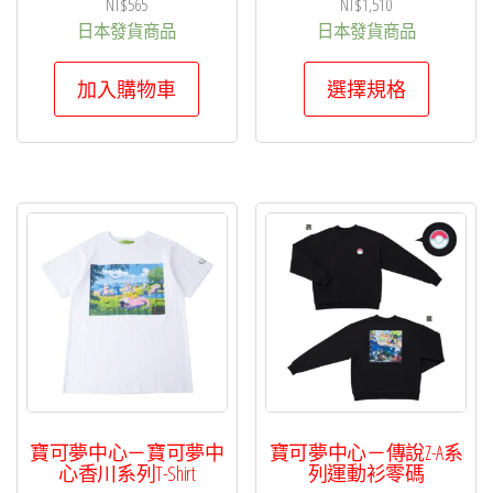
NT$
565
NT$
1,510
日本發貨商品
日本發貨商品
此
加入購物車
選擇規格
產
品
有
多
種
款
式。
可
在
產
品
頁
寶可夢中心－寶可夢中
寶可夢中心－傳說Z-A系
面
心香川系列T-Shirt
列運動衫零碼