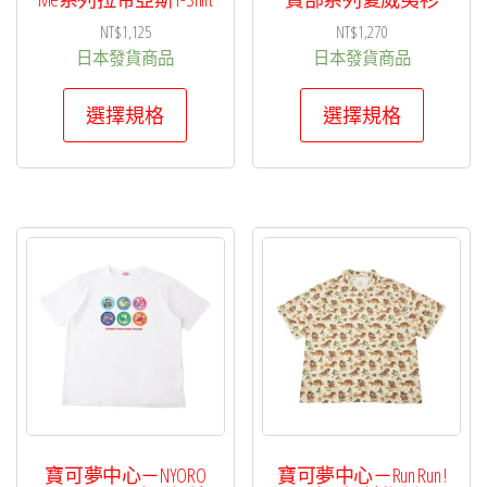
選
NT$
1,125
NT$
1,270
擇
日本發貨商品
日本發貨商品
選
此
此
選擇規格
選擇規格
項
產
產
品
品
有
有
多
多
種
種
款
款
式。
式。
可
可
在
在
產
產
品
品
頁
頁
寶可夢中心－NYORO
寶可夢中心－Run Run !