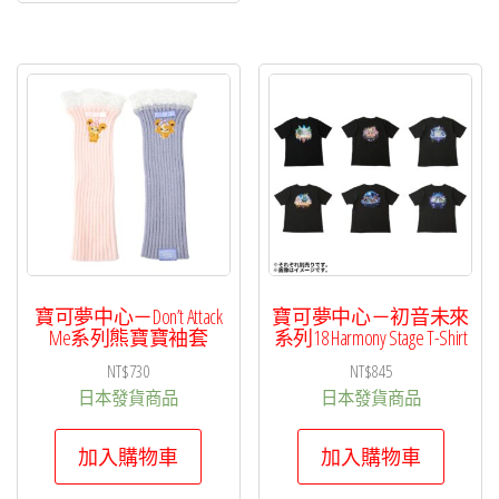
有
多
種
款
式。
可
在
產
品
頁
寶可夢中心－Don’t Attack
寶可夢中心－初音未來
面
Me系列熊寶寶袖套
系列18 Harmony Stage T-Shirt
選
NT$
730
NT$
845
擇
日本發貨商品
日本發貨商品
選
加入購物車
加入購物車
項