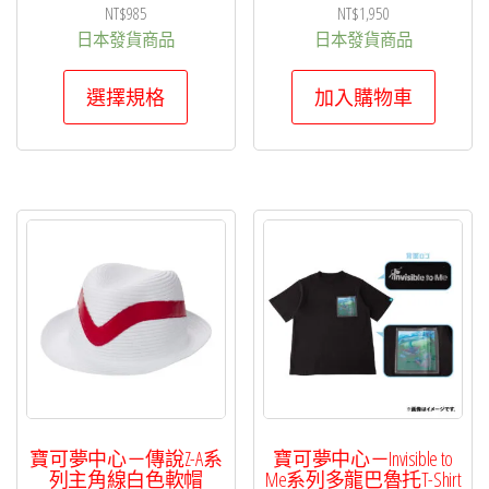
選
NT$
985
NT$
1,950
擇
日本發貨商品
日本發貨商品
選
此
選擇規格
加入購物車
項
產
品
有
多
種
款
式。
可
在
產
品
頁
寶可夢中心－傳說Z-A系
寶可夢中心－Invisible to
面
列主角線白色軟帽
Me系列多龍巴魯托T-Shirt