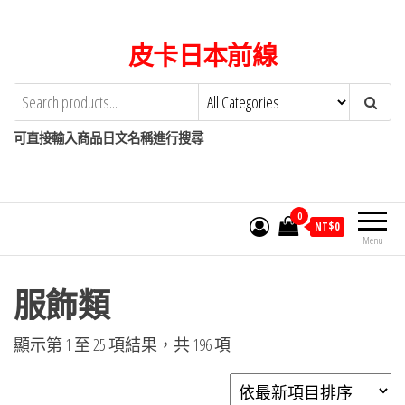
Skip
to
皮卡日本前線
the
content
可直接輸入商品日文名稱進行搜尋
0
NT$
0
Menu
服飾類
依
顯示第 1 至 25 項結果，共 196 項
最
新