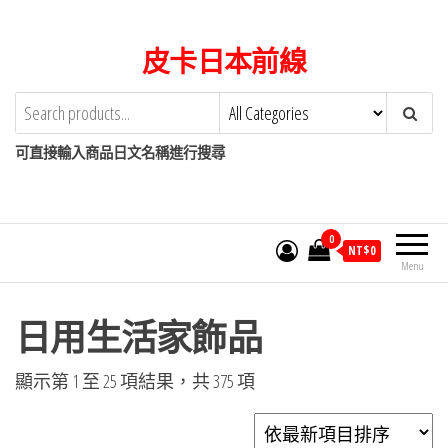
Skip
to
皮卡日本前線
the
content
可直接輸入商品日文名稱進行搜尋
0
NT$
0
Menu
日用生活家飾品
依
顯示第 1 至 25 項結果，共 375 項
最
新