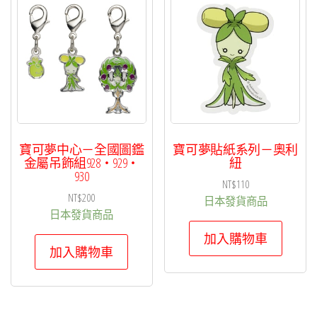
寶可夢中心－全國圖鑑
寶可夢貼紙系列－奧利
金屬吊飾組928・929・
紐
930
NT$
110
NT$
200
日本發貨商品
日本發貨商品
加入購物車
加入購物車