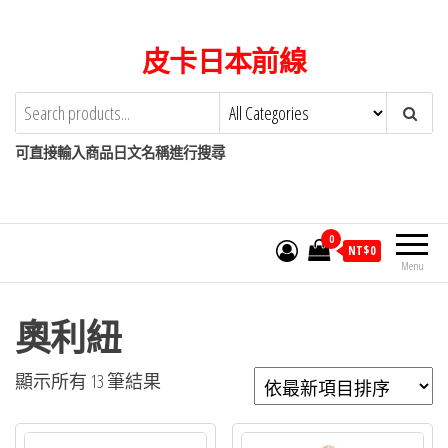
Skip
to
皮卡日本前線
the
content
可直接輸入商品日文名稱進行搜尋
0
NT$
0
Menu
奧利紐
依
顯示所有 13 筆結果
最
新