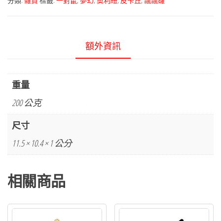
分類:
雜貨
標籤:
一對鼠
,
夢幻
,
奧利紐
,
皮卡丘
,
飄飄雛
額外資訊
重量
200 公克
尺寸
11.5 × 10.4 × 1 公分
相關商品