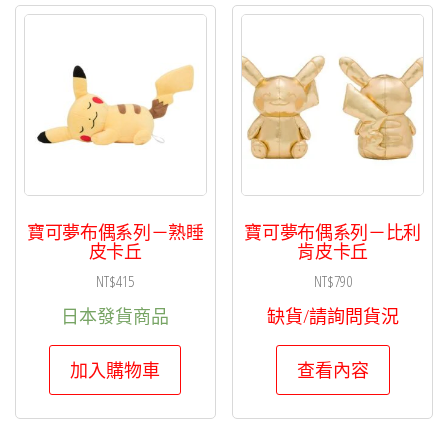
寶可夢布偶系列－熟睡
寶可夢布偶系列－比利
皮卡丘
肯皮卡丘
NT$
415
NT$
790
日本發貨商品
缺貨/請詢問貨況
加入購物車
查看內容