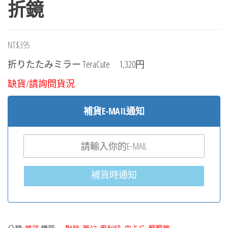
折鏡
NT$
395
折りたたみミラー TeraCute 1,320円
缺貨/請詢問貨況
補貨E-MAIL通知
補貨時通知