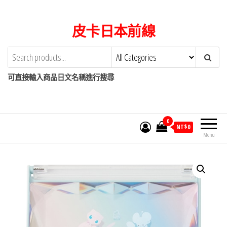
Skip
to
皮卡日本前線
the
content
可直接輸入商品日文名稱進行搜尋
0
NT$
0
Menu