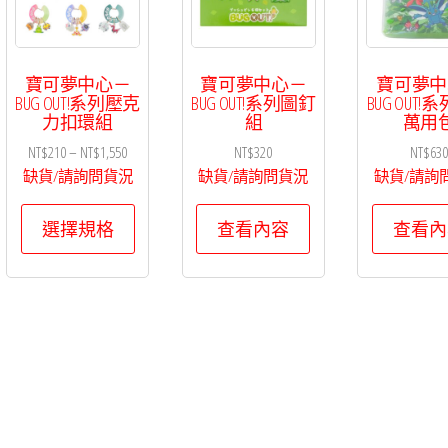
寶可夢中心－
寶可夢中心－
寶可夢中
BUG OUT!系列壓克
BUG OUT!系列圖釘
BUG OUT
力扣環組
組
萬用
價
NT$
210
–
NT$
1,550
NT$
320
NT$
63
格
缺貨/請詢問貨況
缺貨/請詢問貨況
缺貨/請詢
範
此
圍：
選擇規格
查看內容
查看內
產
NT$210
品
到
有
NT$1,550
多
種
款
式。
可