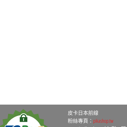
在
產
品
頁
面
選
擇
選
項
皮卡日本前線
粉絲專頁：
pikashop.tw