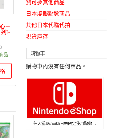
寶可夢其他商品
日本虛擬點數商品
其他日本代購代拍
心－
系列T-
現貨庫存
0
購物車
商品
此
購物車內沒有任何商品。
格
產
品
有
多
種
款
任天堂3DS/Switch日帳限定使用點數卡
式。
可