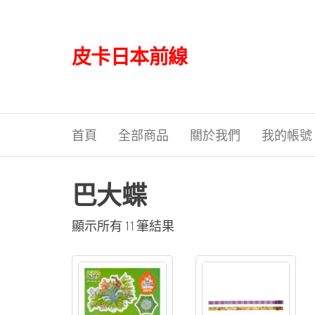
Skip
to
the
皮卡日本前線
content
首頁
全部商品
關於我們
我的帳號
巴大蝶
依
顯示所有 11 筆結果
最
新
項
目