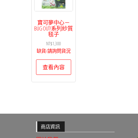
產
品
寶可夢中心－
頁
BUG OUT!系列紗質
面
毯子
選
NT$
1,300
擇
缺貨/請詢問貨況
選
查看內容
項
商店資訊