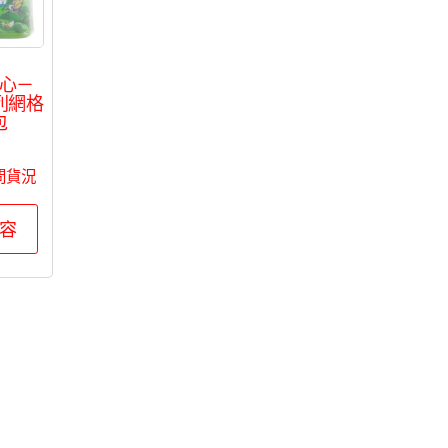
在
產
品
心－
頁
!系列網格
包
面
0
選
問貨況
擇
選
容
項