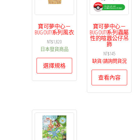
寶可夢中心－
寶可夢中心－
BUG OUT!系列風衣
BUG OUT!系列蟲屬
性的喧囂公仔吊
NT$
1,820
飾
日本發貨商品
NT$
145
此
缺貨/請詢問貨況
選擇規格
產
查看內容
品
有
多
種
款
式。
可
在