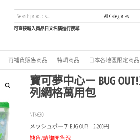
可直接輸入商品日文名稱進行搜尋
再補貨販售商品
特輯商品
日本各地區限定商品
寶可夢中心－ BUG OUT
列網格萬用包
NT$
630
メッシュポーチ BUG OUT! 2,200円
缺貨/請詢問貨況