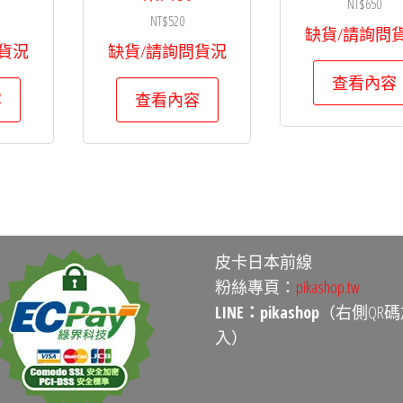
NT$
650
NT$
520
缺貨/請詢問
貨況
缺貨/請詢問貨況
查看內容
容
查看內容
皮卡日本前線
粉絲專頁：
pikashop.tw
LINE：pikashop
（右側QR碼
入）