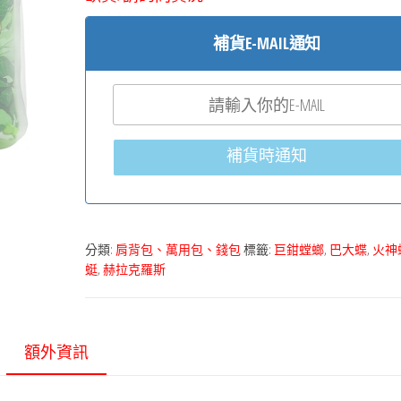
補貨E-MAIL通知
補貨時通知
分類:
肩背包、萬用包、錢包
標籤:
巨鉗螳螂
,
巴大蝶
,
火神
蜓
,
赫拉克羅斯
額外資訊