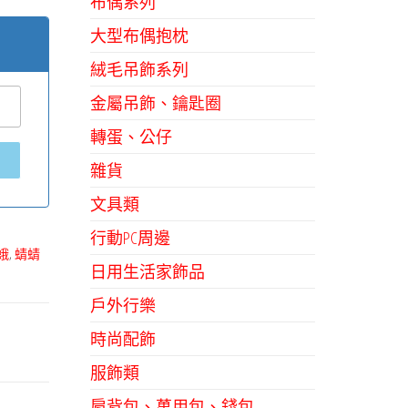
布偶系列
大型布偶抱枕
絨毛吊飾系列
金屬吊飾、鑰匙圈
轉蛋、公仔
雜貨
文具類
行動PC周邊
蛾
,
蜻蜻
日用生活家飾品
戶外行樂
時尚配飾
服飾類
肩背包、萬用包、錢包