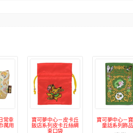
日常幸
寶可夢中心－皮卡丘
寶可夢中心－
紙巾萬用
飯店系列皮卡丘絲綢
童話系列飾
束口袋