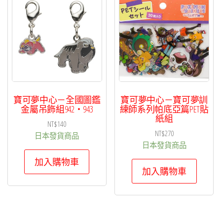
項
目
排
序
寶可夢中心－全國圖鑑
寶可夢中心－寶可夢訓
金屬吊飾組942・943
練師系列帕底亞篇PET貼
紙組
NT$
140
NT$
270
日本發貨商品
日本發貨商品
加入購物車
加入購物車