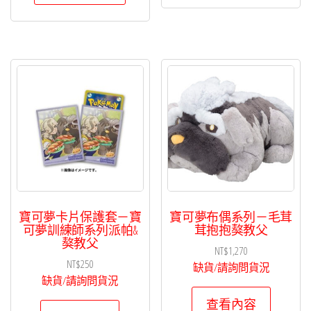
寶可夢卡片保護套－寶
寶可夢布偶系列－毛茸
可夢訓練師系列派帕&
茸抱抱獒教父
獒教父
NT$
1,270
NT$
250
缺貨/請詢問貨況
缺貨/請詢問貨況
查看內容