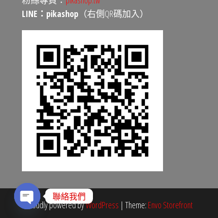
LINE：pikashop
（右側QR碼加入）
聯絡我們
Proudly powered by
WordPress
|
Theme:
Envo Storefront
O