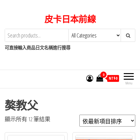
Skip
to
皮卡日本前線
the
content
可直接輸入商品日文名稱進行搜尋
0
NT$
0
Menu
獒教父
依
顯示所有 12 筆結果
最
新