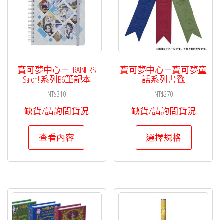
寶可夢中心－TRAINERS
寶可夢中心－寶可夢童
Salon!!系列B6筆記本
話系列書籤
NT$
310
NT$
270
缺貨/請詢問貨況
缺貨/請詢問貨況
此
查看內容
選擇規格
產
品
有
多
種
款