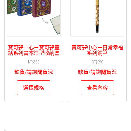
式。
可
在
產
品
頁
寶可夢中心－寶可夢童
寶可夢中心－日常幸福
面
話系列書本造型收納盒
系列鋼筆
選
NT$
880
NT$
990
擇
缺貨/請詢問貨況
缺貨/請詢問貨況
選
此
項
選擇規格
查看內容
產
品
有
多
種