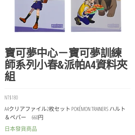
寶可夢中心－寶可夢訓練
師系列小春&派帕A4資料夾
組
NT$
180
A4クリアファイル2枚セット POKÉMON TRAINERS ハルト
＆ペパー 660円
日本發貨商品