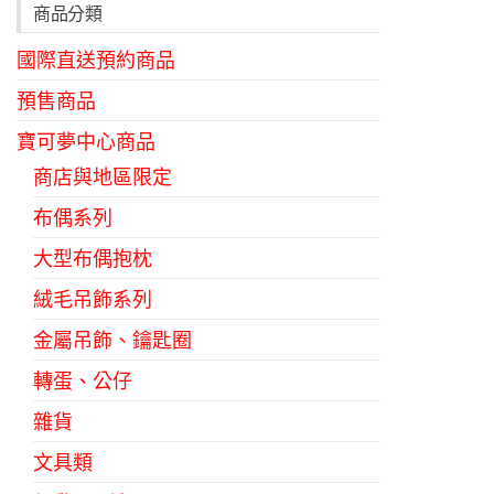
款
商品分類
式。
國際直送預約商品
可
在
預售商品
產
寶可夢中心商品
品
商店與地區限定
頁
布偶系列
面
選
大型布偶抱枕
擇
絨毛吊飾系列
選
金屬吊飾、鑰匙圈
項
轉蛋、公仔
雜貨
文具類