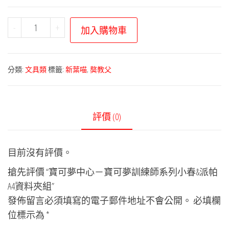
寶
-
+
加入購物車
可
夢
中
分類:
文具類
標籤:
新葉喵
,
獒教父
心
－
寶
評價 (0)
可
夢
目前沒有評價。
訓
練
搶先評價 “寶可夢中心－寶可夢訓練師系列小春&派帕
師
A4資料夾組”
系
發佈留言必須填寫的電子郵件地址不會公開。
必填欄
列
位標示為
*
小