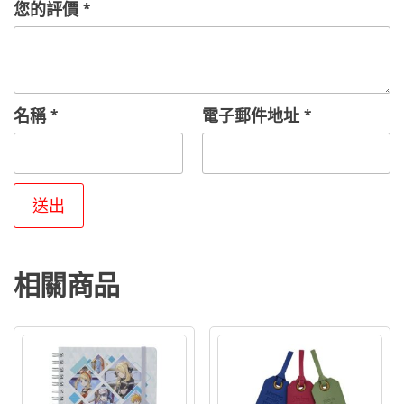
您的評價
*
春
&
派
帕
名稱
*
電子郵件地址
*
A4
資
料
夾
組
數
量
相關商品