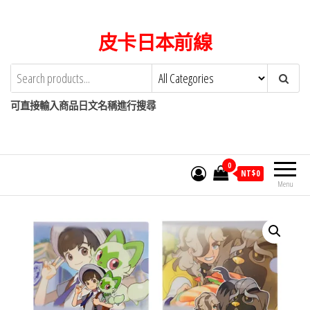
Skip
to
皮卡日本前線
the
content
可直接輸入商品日文名稱進行搜尋
0
NT$
0
Menu