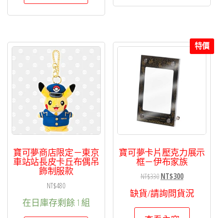
特價
寶可夢商店限定－東京
寶可夢卡片壓克力展示
車站站長皮卡丘布偶吊
框－伊布家族
飾制服款
原
目
NT$
330
NT$
300
NT$
480
始
前
缺貨/請詢問貨況
價
價
在日庫存剩餘 1 組
格：
格：