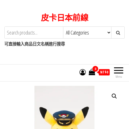
Skip
to
皮卡日本前線
the
content
可直接輸入商品日文名稱進行搜尋
0
NT$
0
Menu