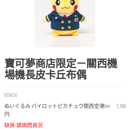
寶可夢商店限定－關西機
場機長皮卡丘布偶
NT$
650
ぬいぐるみ パイロットピカチュウ関西空港Ver. 1,760
円
缺貨/請詢問貨況