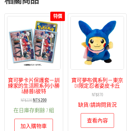
特價
寶可夢卡片保護套－訓
寶可夢布偶系列－東京
練家的生活照系列小勝
DX限定忍者姿皮卡丘
&赫普&彼特
NT$
870
原
目
NT$
220
NT$
200
缺貨/請詢問貨況
始
前
在日庫存剩餘 7 組
價
價
查看內容
格：
格：
加入購物車
NT$220。
NT$200。