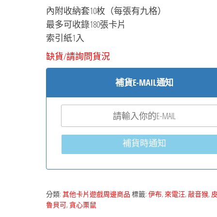
內附收納套10枚（每張有九格）
最多可收錄180張卡片
索引紙1入
缺貨/請詢問貨況
補貨E-MAIL通知
補貨時通知
分類:
其他卡片遊戲周邊商品
標籤:
伊布
,
來電汪
,
敲音猴
,
魯貝可
,
貪心栗鼠