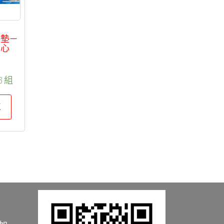
戲墊－
中心
 組
車