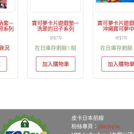
納套－
寶可夢卡片遊戲墊－
寶可夢卡片遊
照系列
洗翠的日子系列
沖繩寶可夢
NT$
770
NT$
770
貨況
在日庫存剩餘 5 組
在日庫存剩餘 3
容
加入購物車
加入購物
皮卡日本前線
粉絲專頁：
pikashop.tw