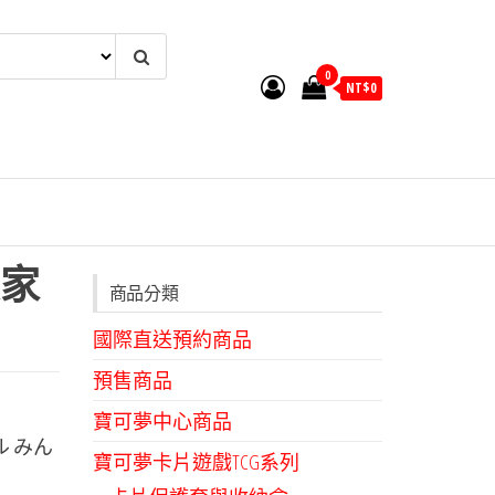
0
NT$
0
家
商品分類
國際直送預約商品
預售商品
寶可夢中心商品
 みん
寶可夢卡片遊戲TCG系列