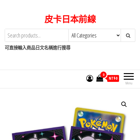
Skip
to
皮卡日本前線
the
content
可直接輸入商品日文名稱進行搜尋
0
NT$
0
Menu