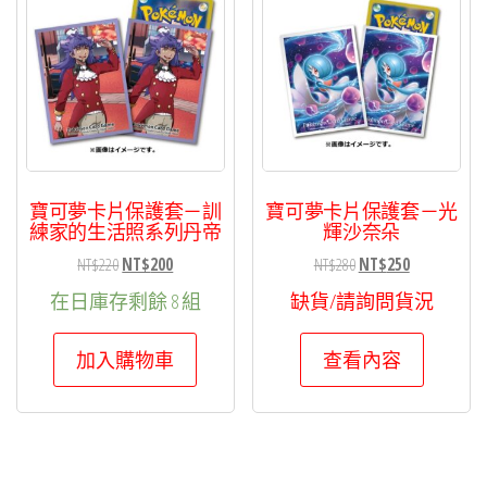
寶可夢卡片保護套－訓
寶可夢卡片保護套－光
練家的生活照系列丹帝
輝沙奈朵
原
目
原
目
NT$
220
NT$
200
NT$
280
NT$
250
始
前
始
前
在日庫存剩餘 8 組
缺貨/請詢問貨況
價
價
價
價
格：
格：
格：
格：
加入購物車
查看內容
NT$220。
NT$200。
NT$280。
NT$250。