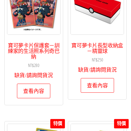
寶可夢卡片保護套－訓
寶可夢卡片長型收納盒
練家的生活照系列奇巴
－精靈球
納
NT$
250
NT$
280
缺貨/請詢問貨況
缺貨/請詢問貨況
查看內容
查看內容
特價
特價