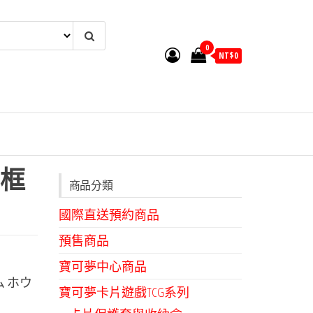
0
NT$
0
框
商品分類
國際直送預約商品
預售商品
寶可夢中心商品
 ホウ
寶可夢卡片遊戲TCG系列