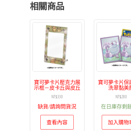
相關商品
寶可夢卡片壓克力展
寶可夢卡片保
示框－皮卡丘與皮丘
洗翠黏美
NT$
330
NT$
280
缺貨/請詢問貨況
在日庫存剩餘 
查看內容
加入購物