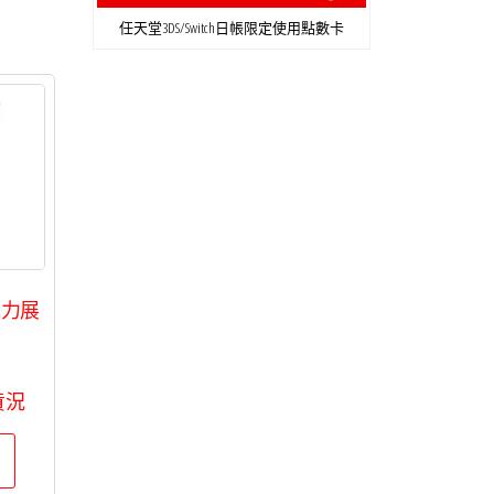
任天堂3DS/Switch日帳限定使用點數卡
克力展
石
貨況