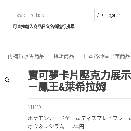
可直接輸入商品日文名稱進行搜尋
再補貨販售商品
特輯商品
日本各地區限定商品
寶可夢卡片壓克力展示
－鳳王&萊希拉姆
NT$
330
ポケモンカードゲーム ディスプレイフレーム
オウ＆レシラム 1,200円