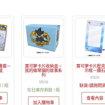
王
&
萊
希
拉
姆
數
量
護套－
寶可夢卡片收納盒－
寶可夢卡片壓
龍
我的倫琴貓的故事系
示框－鑽
列
NT$
330
NT$
150
2 組
缺貨/請詢問
在日庫存剩餘 1 組
車
查看內容
加入購物車