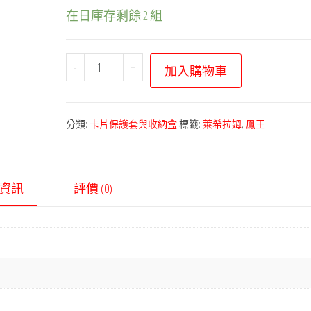
在日庫存剩餘 2 組
寶
-
+
加入購物車
可
夢
卡
分類:
卡片保護套與收納盒
標籤:
萊希拉姆
,
鳳王
片
壓
克
資訊
評價 (0)
力
展
示
框
－
鳳